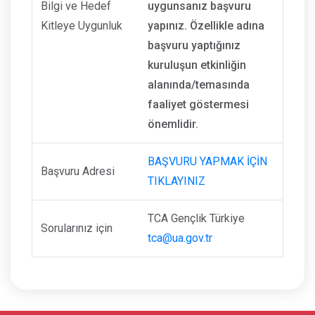
Bilgi ve Hedef
uygunsanız başvuru
Kitleye Uygunluk
yapınız. Özellikle adına
başvuru yaptığınız
kuruluşun etkinliğin
alanında/temasında
faaliyet göstermesi
önemlidir.
BAŞVURU YAPMAK İÇİN
Başvuru Adresi
TIKLAYINIZ
TCA Gençlik Türkiye
Sorularınız için
tca@ua.gov.tr