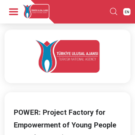
EN
Anasayfa
Kurumsal
Fırsatlar
Programlar
Haber
Yayınlar
İletişim
POWER: Project Factory for
Empowerment of Young People