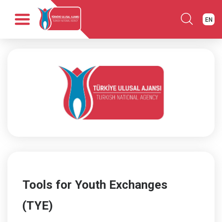
EN
Anasayfa
Kurumsal
Fırsatlar
Programlar
Haber
Yayınlar
İletişim
Tools for Youth Exchanges
(TYE)