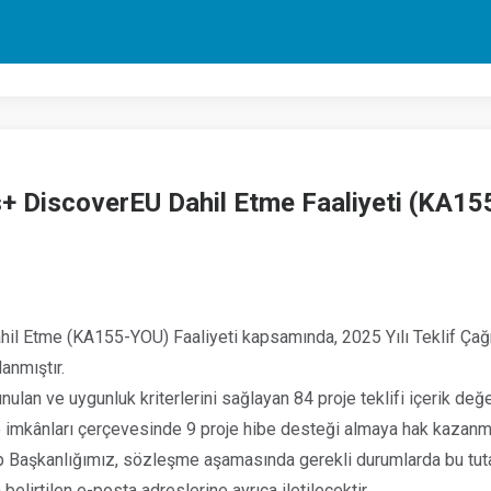
 DiscoverEU Dahil Etme Faaliyeti (KA155
l Etme (KA155-YOU) Faaliyeti kapsamında, 2025 Yılı Teklif Çağr
anmıştır.
nulan ve uygunluk kriterlerini sağlayan 84 proje teklifi içerik değ
kânları çerçevesinde 9 proje hibe desteği almaya hak kazanmış, 
lup Başkanlığımız, sözleşme aşamasında gerekli durumlarda bu tutar
lirtilen e-posta adreslerine ayrıca iletilecektir.