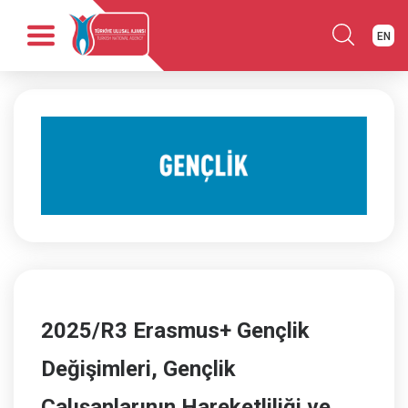
EN
Anasayfa
Kurumsal
Fırsatlar
Programlar
Haber
Yayınlar
İletişim
2025/R3 Erasmus+ Gençlik
Değişimleri, Gençlik
Çalışanlarının Hareketliliği ve