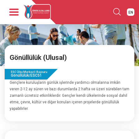
EN
Anasayfa
Kurumsal
Fırsatlar
Gönüllülük (Ulusal)
Programlar
Haber
ESC Ülke Merkezli Başvuru
Yayınlar
Gönüllülük/ESC51
Gençlere kuruluşların günlük işlerinde yardımcı olmalarına imkân
İletişim
veren 2-12 ay süren ve bazı durumlarda 2 hafta ve üzeri sürebilen tam
zamanlı ücretsiz etkinliklerdir. Gençler kendi ülkelerinde sosyal dahil
etme, çevre, kültür ve diğer konuları içeren projelerde gönüllülük
yapabilirler.