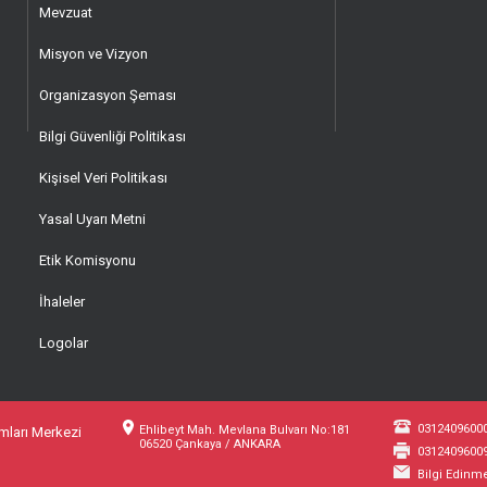
Mevzuat
Misyon ve Vizyon
Organizasyon Şeması
Bilgi Güvenliği Politikası
Kişisel Veri Politikası
Yasal Uyarı Metni
Etik Komisyonu
İhaleler
Logolar
0312409600
Ehlibeyt Mah. Mevlana Bulvarı No:181
amları Merkezi
06520 Çankaya / ANKARA
0312409600
Bilgi Edinm