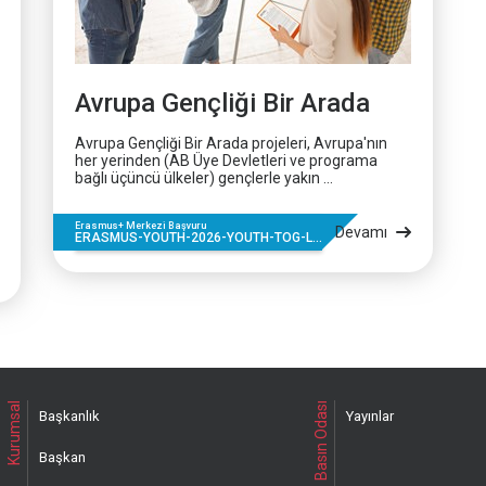
Avrupa Gençliği Bir Arada
Avrupa Gençliği Bir Arada projeleri, Avrupa'nın
her yerinden (AB Üye Devletleri ve programa
bağlı üçüncü ülkeler) gençlerle yakın ...
Erasmus+ Merkezi Başvuru
Devamı
ERASMUS-YOUTH-2026-YOUTH-TOG-L...
Kurumsal
Basın Odası
Başkanlık
Yayınlar
Başkan