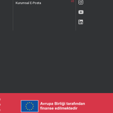
Kurumsal E-Posta
0
9
e